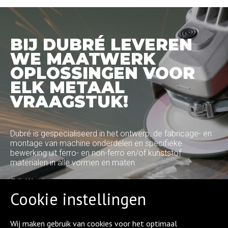
BIJ DUBRÉ LEVEREN
WE MAATWERK
OPLOSSINGEN VOOR
ELK METAAL
VRAAGSTUK!
Dubré is gespecialiseerd in het ontwerp, de fabricage- en
montage van machine onderdelen en specifieke
bewerking uit ferro- en non-ferro en/of kunststof
materialen in alle vormen en maten.
Erik Weel
Cookie instellingen
Site Manager
CONTACT OPNEMEN
Wij maken gebruik van cookies voor het optimaal